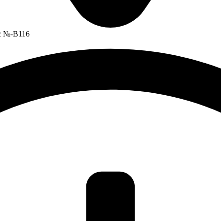
ис №-В116